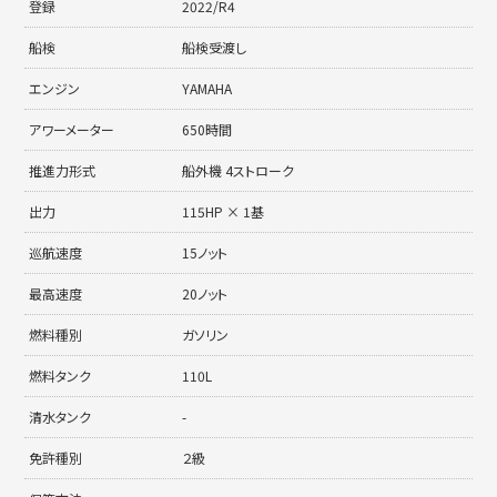
登録
2022/R4
船検
船検受渡し
エンジン
YAMAHA
アワーメーター
650時間
推進力形式
船外機 4ストローク
出力
115HP × 1基
巡航速度
15ノット
最高速度
20ノット
燃料種別
ガソリン
燃料タンク
110L
清水タンク
-
免許種別
２級