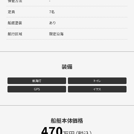
保管方法
-
定員
7名
船底塗装
あり
航行区域
限定沿海
装備
航海灯
トイレ
GPS
イケス
船艇本体価格
470
万円（税込）