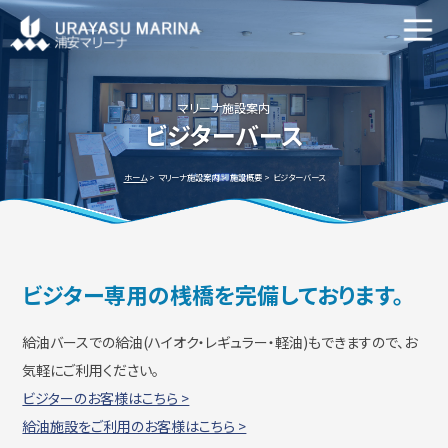
マリーナ施設案内
申込資格・艇の種類等
マリーナ施設案内
ビジターバース
新艇・中古艇情報
ホーム
マリーナ施設案内
施設概要
ビジターバース
ビジター専用の桟橋を完備しております。
ビジターバースご利用について
よくあるご質問
給油バースでの給油(ハイオク・レギュラー・軽油)もできますので、お
気軽にご利用ください。
ビジターのお客様はこちら >
アクセス方法
会社概要
給油施設をご利用のお客様はこちら >