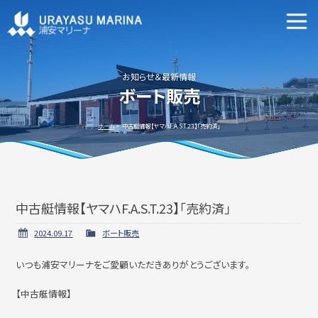
マリーナ施設案内
申込資格・艇の種類等
お知らせ＆最新情報
ボート販売
新艇・中古艇情報
ホーム
中古艇情報【ヤマハF.A.S.T.23】「売約済」
中古艇情報【ヤマハF.A.S.T.23】「売約済」
ビジターバースご利用について
よくあるご質問
2024.09.17
ボート販売
いつも浦安マリーナをご愛顧いただきありがとうございます。
アクセス方法
会社概要
【中古艇情報】