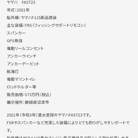
ヤマハ FAST23
年式：2021年
船外機：ヤマハF115新品換装
撮影・ロケハン
リンク
主な装備：FRS（フィッシングサポートリモコン）
スパンカー
GPS魚探
電動リールコンセント
お問い合わせ
個人情報保護方針
アンカーウインチ
アンカーデービット
航海灯
電動マリントイレ
ロッドホルダー等
販売価格：573万円（税込）
展示場所：静岡県沼津市
2021年（令和3年）進水登録のヤマハFAST23です。
FSRやスパンカーなど充実した装備によりとても釣りがしやすいボートで
す。
船外機はヤマハ115馬力エンジン新品換装品で安心して釣りが楽しめま