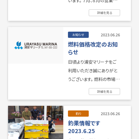
います。 ７月、８月の営業時
間変更のお知らせです。 ７
詳細を見る
月１日 ...
撮影・ロケハン
リンク
2023.06.26
お知らせ
燃料価格改定のお知
らせ
お問い合わせ
個人情報保護方針
日頃より浦安マリーナをご
利用いただき誠にありがと
うございます。 燃料の市場価
格変動に伴いまして、２０２
詳細を見る
３年７月１日(土)より 燃料
販 ...
2023.06.26
釣り
釣果情報です
2023.6.25