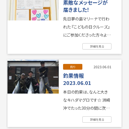
素敵なメッセージが
届きました！
先日夢の島マリーナで行わ
れた 『こどもの日クルーズ』
にご参加くださった方々より
御礼の素敵なメッセージが
詳細を見る
届きました。 ...
2023.06.01
釣り
釣果情報
2023.06.01
本日の釣果は、なんと大き
なキハダマグロです☆ 洲崎
沖でたった30分の間に次々
と上げたそうです。 一番大き
詳細を見る
なものは驚きの84キロ！ ...