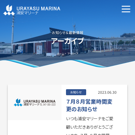
マリーナ施設案内
申込資格・艇の種類等
お知らせ＆最新情報
アーカイブ
新艇・中古艇情報
ホーム
アーカイブ
ビジターバースご利用について
よくあるご質問
2023.06.30
お知らせ
７月８月営業時間変
更のお知らせ
いつも浦安マリーナをご愛
アクセス方法
会社概要
顧いただきありがとうござ