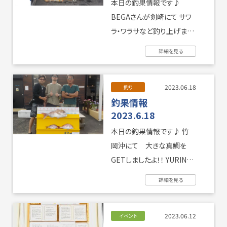
本日の釣果情報です♪
BEGAさんが剣崎にて サワ
ラ・ワラサなど釣り上げまし
たよ！ サワラは８５㎝の大物
詳細を見る
でした！ １ ...
2023.06.18
釣り
釣果情報
2023.6.18
本日の釣果情報です♪ 竹
岡沖にて 大きな真鯛を
GETしましたよ！！ YURINA
さんが５年ほど前に８５㎝の
詳細を見る
大物を ...
2023.06.12
イベント