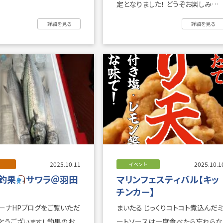
定となりました！ どうぞお楽しみに
☆彡 浦安マリ ...
詳細を見る
詳細を見る
2025.10.11
2025.10.1
イベント
1釣果
サワラ＠羽田
マリンフェスティバル【キッ
チンカー】
ーナHPブログをご覧いただ
まいたる じっくりコトコト煮込んだミ
ございます！ 釣果のお
ートソースは一度食べたら忘れらな