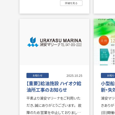
紹介です。 みなさま待 ...
詳細を見る
2025.10.25
お知らせ
お知ら
【重要】給油施設 ハイオク給
小型船
油所工事のお知らせ
新・失
(日)
平素より浦安マリーナをご利用いた
浦安マリ
だき、誠にありがとうございます。 故
きありがとう
障のため営業を中止しておりました
(日)開