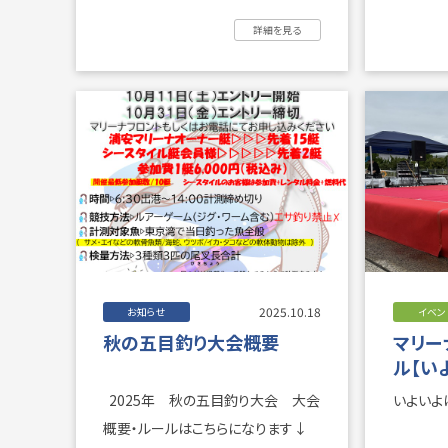
ハイオク給油機 ...
更新・失効
詳細を見る
2025.10.18
お知らせ
イベン
秋の五目釣り大会概要
マリー
ル【い
2025年 秋の五目釣り大会 大会
いよいよは
概要・ルールはこちらになります↓