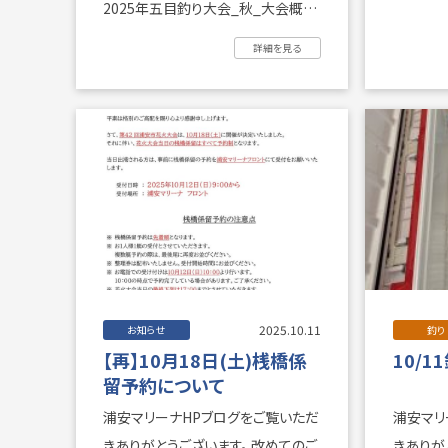
2025年五目釣り大会_秋_大会概要
1 ...
詳細を見る
2025.10.11
お知らせ
釣り
【再】10月18日(土)桟橋係
10/1
留予約について
浦安マリーナHPブログをご覧いただ
浦安マリ
きありがとうございます。 改めてのご
きありがとう