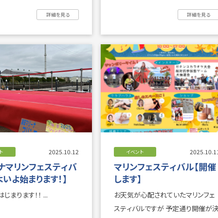
講習」のお知らせ ...
関しまして、マナーが悪化している
詳細を見る
詳細を見る
...
2025.10.12
2025.10.1
ト
イベント
ナマリンフェスティバ
マリンフェスティバル【開催
よいよ始まります！】
します】
じまります！！ ...
お天気が心配されていたマリンフェ
スティバルですが 予定通り開催が決