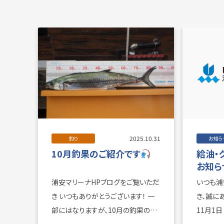
2025.10.31
釣り
お知ら
10月釣果のご紹介です
給油・
お知ら
浦安マリーナHPブログをご覧いただ
いつも浦
き いつもありがとうございます！ 一
き、誠にあ
部にはなりますが、10月の釣果のご
11月1日