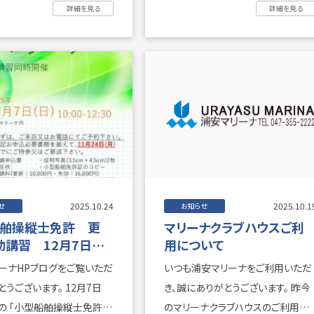
～18：00 給油 ...
いたしました。 い ...
詳細を見る
詳細を見る
2025.10.24
2025.10.1
せ
お知らせ
舶操縦士免許 更
マリーナクラブハウスご利
効講習 12月7日
用について
ーナHPブログをご覧いただ
いつも浦安マリーナをご利用いただ
ございます。 12月7日
き、誠にありがとうございます。 昨今
催の 「小型船舶操縦士免許
のマリーナクラブハウスのご利用に