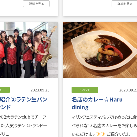
果情報です♪ 猿島にて ...
て、２０２３年１０月１日(日 ...
詳細を見る
詳細を見る
2023.09.25
2023.09.2
ト
イベント
紹介②ラテン生バン
名店のカレー☆Haru
ランド―
dining
マリンフェスティバルではめったに食
・ランド―
べられない 名店のカレーをお楽しみ
 ...
いただけます
ご紹介いたしま