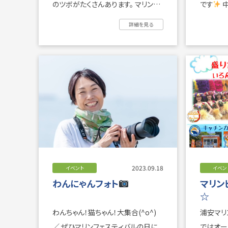
のツボがたくさんあります。 マリンフ
です
中ノ瀬付近で釣り上げたそう
ェスティバルではクラ ...
ですよ！ .
詳細を見る
2023.09.18
イベント
イベン
わんにゃんフォト
マリン
☆
わんちゃん！猫ちゃん！大集合(^o^)
浦安マリ
／ ぜひマリンフェスティバルの日に、
ではオー