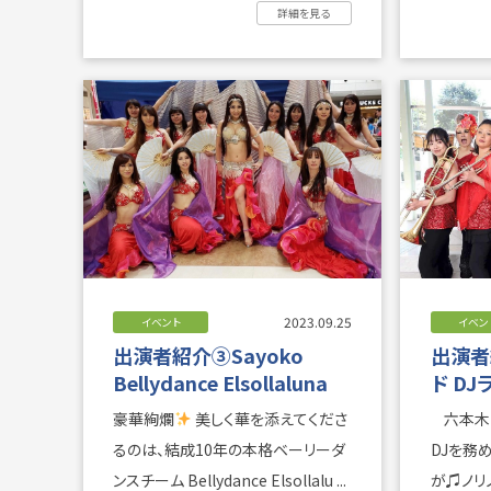
ご利用時の、航行範囲拡大( ...
詳細を見る
2023.09.25
イベント
イベン
出演者紹介③Sayoko
出演者
Bellydance Elsollaluna
ド DJ
豪華絢爛
美しく華を添えてくださ
六本木の2大ラテンclubでチーフ
るのは、結成10年の本格ベーリーダ
DJを務めた 人気ラテンDJ
ンスチーム Bellydance Elsollalu ...
が♫ノリノリ