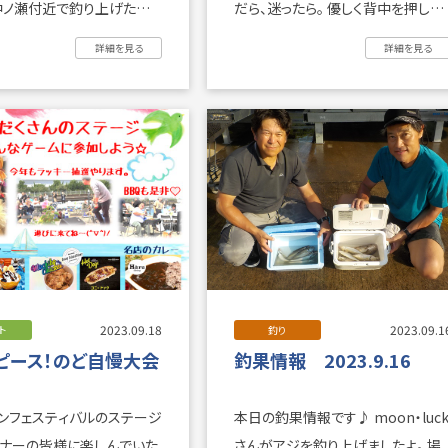
だら、迷ったら。 優しく背中を押して
..
くれるタロッ ...
詳細を見る
詳細を見る
2023.09.18
2023.09.1
ト
釣り
ピース！のど自慢大会
釣果情報 2023.9.16
ンフェスティバルのステージ
本日の釣果情報です♪ moon・luck
ナーの皆様に楽しんでいた
さんがアジを釣り上げましたよ。 場