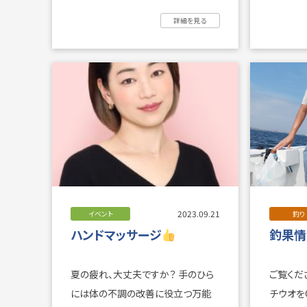
詳細を見る
2023.09.21
イベント
釣り
ハンドマッサージ
釣果情報
夏の疲れ、大丈夫ですか？ 手のひら
ご覧ください！ 超！！！
には体の不調の改善に役立つ万能
チウオをGETし