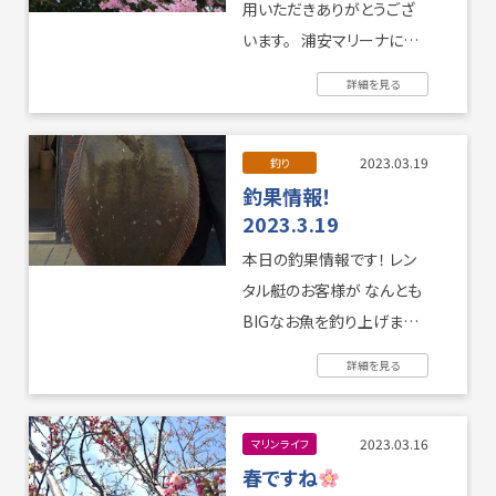
用いただきありがとうござ
います。 浦安マリーナに桜
の木があることをご存じで
詳細を見る
しょうか。 ...
2023.03.19
釣り
釣果情報！
2023.3.19
本日の釣果情報です！ レン
タル艇のお客様が なんとも
BIGなお魚を釣り上げまし
たよ！ なんとも立派なヒラメ
詳細を見る
です ...
2023.03.16
マリンライフ
春ですね