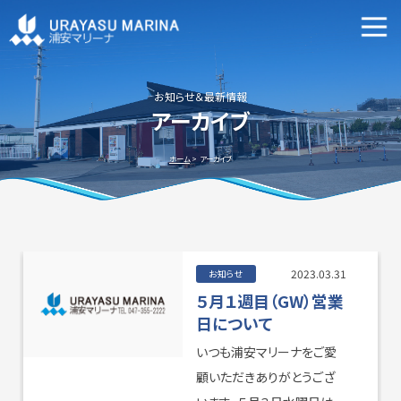
マリーナ施設案内
申込資格・艇の種類等
お知らせ＆最新情報
アーカイブ
新艇・中古艇情報
ホーム
アーカイブ
ビジターバースご利用について
よくあるご質問
2023.03.31
お知らせ
５月１週目（GW）営業
日について
いつも浦安マリーナをご愛
アクセス方法
会社概要
顧いただきありがとうござ