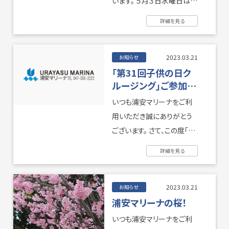
います。 ５月３日水曜日は祝
日のため、通常営業となり
詳細を見る
５月２日火曜日が振替休業
撮影・ロケハン
リンク
日とな ...
2023.03.21
お知らせ
「第31回子供の日ク
ルージング」ご参加の
お問い合わせ
個人情報保護方針
お願い
いつも浦安マリーナをご利
用いただき誠にありがとう
ございます。 さて、この度「第
31回子供の日クルージン
詳細を見る
グ」を開催するにあたり 別
紙の ...
2023.03.21
お知らせ
浦安マリーナの桜！
いつも浦安マリーナをご利