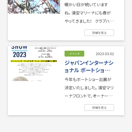
暖かい日が続いています
ね。 浦安マリーナにも春が
やってきました！ クラブハウ
ス入口の桜の木にはピンク
詳細を見る
...
2023.03.02
イベント
ジャパンインターナシ
ョナル ボートショー
2023
今年もボートショー出展が
決定いたしました。 浦安マリ
ーナフロントで、オーナー様
に本日からチケットを無料
詳細を見る
配布しております。（1艇につ
き2 ...