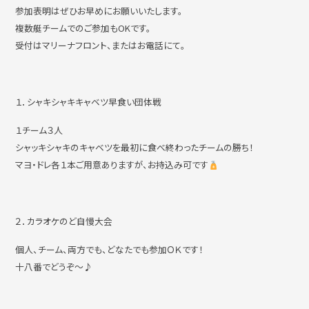
参加表明はぜひお早めにお願いいたします。
複数艇チームでのご参加もOKです。
撮影・ロケハン
リンク
受付はマリーナフロント、またはお電話にて。
１．シャキシャキキャベツ早食い団体戦
お問い合わせ
個人情報保護方針
１チーム３人
シャッキシャキのキャベツを最初に食べ終わったチームの勝ち！
マヨ・ドレ各１本ご用意ありますが、お持込み可です
２．カラオケのど自慢大会
個人、チーム、両方でも、どなたでも参加ＯＫです！
十八番でどうぞ～♪