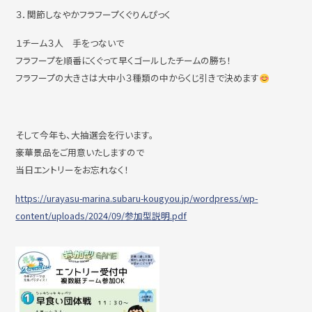
３．関節しなやかフラフープくぐりんぴっく
１チーム３人 手をつないで
フラフープを順番にくぐって早くゴールしたチームの勝ち！
フラフープの大きさは大中小３種類の中からくじ引きで決めます
そして今年も、大抽選会を行います。
豪華景品をご用意いたしますので
当日エントリーをお忘れなく！
https://urayasu-marina.subaru-kougyou.jp/wordpress/wp-
content/uploads/2024/09/参加型説明.pdf