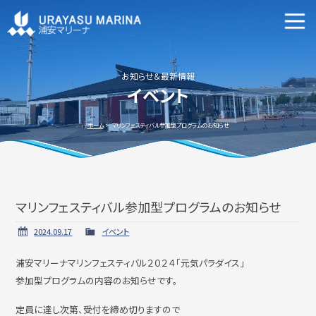
マリーナ施設案内
申込資格・艇の種類等
お知らせ＆最新情報
イベント
新艇・中古艇情報
ホーム
マリンフェスティバル参加型プログラムのお知らせ
マリンフェスティバル参加型プログラムのお知らせ
ビジターバースご利用について
よくあるご質問
2024.09.17
イベント
浦安マリーナマリンフェスティバル２０２４「元気パラダイス」
参加型プログラムの内容のお知らせです。
アクセス方法
会社概要
定員に達し次第、受付を締め切りますので