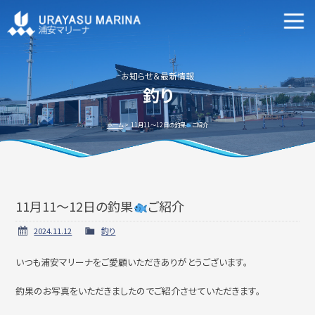
マリーナ施設案内
申込資格・艇の種類等
お知らせ＆最新情報
釣り
新艇・中古艇情報
ホーム
11月11～12日の釣果
ご紹介
11月11～12日の釣果
ご紹介
ビジターバースご利用について
よくあるご質問
2024.11.12
釣り
いつも浦安マリーナをご愛顧いただきありがとうございます。
アクセス方法
会社概要
釣果のお写真をいただきましたのでご紹介させていただきます。