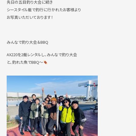
先日の五目釣り大会に続き
シースタイル艇で釣行に行かれたお客様より
お写真いただいております！
撮影・ロケハン
リンク
みんなで釣り大会＆BBQ
お問い合わせ
個人情報保護方針
AX220を2艇レンタルし、みんなで釣り大会
と、釣れた魚でBBQ～