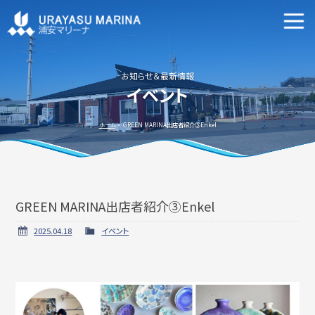
マリーナ施設案内
申込資格・艇の種類等
お知らせ＆最新情報
イベント
新艇・中古艇情報
ホーム
GREEN MARINA出店者紹介③Enkel
GREEN MARINA出店者紹介③Enkel
ビジターバースご利用について
よくあるご質問
2025.04.18
イベント
アクセス方法
会社概要