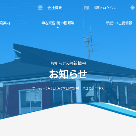
会社概要
撮影・ロケハン
お問い合わせ
設案内
申込資格・艇の種類等
新艇・中古艇情報
お知らせ＆最新情報
お知らせ
ホーム
6月2日（月）本日の釣果 タコとシロギス