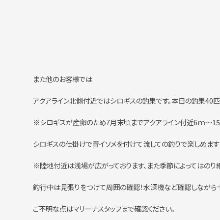
また他のお客様では
アクアライン北側付近ではシロギスの釣果です。本日の釣果40匹！
※シロギスが産卵のため7月末頃までアクアライン付近6ｍ～15
シロギスの仕掛けで青イソメを付けて流しての釣りで楽しめます
※陸地付近は浅場が広がっております、また季節によってはのり
釣行中は見張りをつけて周囲の確認！水深機など確認しながら十
ご不明な点はマリーナスタッフまで確認ください。