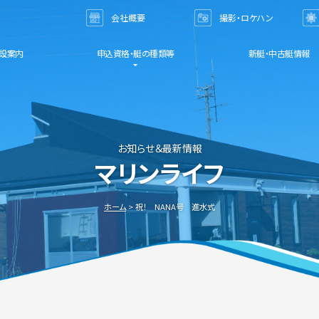
会社概要
撮影・ロケハン
お問い合わせ
設案内
申込資格・艇の種類等
新艇・中古艇情報
お知らせ＆最新情報
マリンライフ
ホーム
祝！ NANA号 進水式