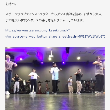
を持つ 。
スポーツクラブでインストラクターからダンス講師を務め、子供から大人
撮影・ロケハン
リンク
まで幅広い世代へダンスの楽しさをレクチャーしています。
https://www.instagram.com/_kazukirunack?
utm_source=ig_web_button_share_sheet&igsh=MW13YWs1YWd6Y2k
お問い合わせ
個人情報保護方針