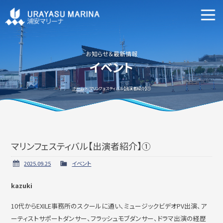
マリーナ施設案内
申込資格・艇の種類等
お知らせ＆最新情報
イベント
新艇・中古艇情報
ホーム
マリンフェスティバル【出演者紹介】①
マリンフェスティバル【出演者紹介】①
ビジターバースご利用について
よくあるご質問
2025.09.25
イベント
kazuki
アクセス方法
会社概要
10代からEXILE事務所のスクールに通い、ミュージックビデオPV出演、ア
ーティストサポートダンサー、フラッシュモブダンサー、ドラマ出演の経歴