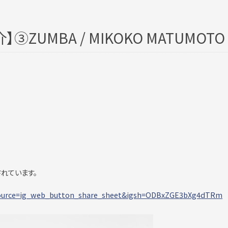
ZUMBA / MIKOKO MATUMOTO
れています。
ource=ig_web_button_share_sheet&igsh=ODBxZGE3bXg4dTRm