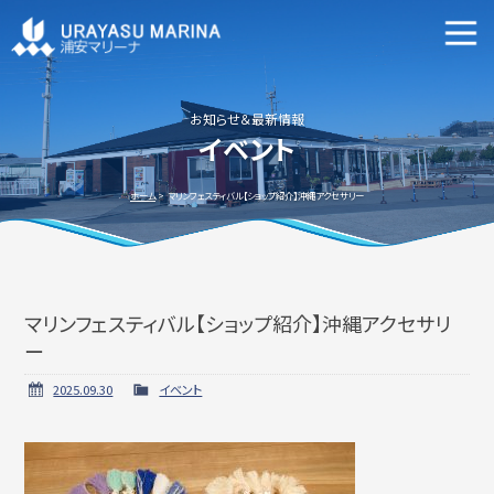
マリーナ施設案内
申込資格・艇の種類等
お知らせ＆最新情報
イベント
新艇・中古艇情報
ホーム
マリンフェスティバル【ショップ紹介】沖縄アクセサリー
マリンフェスティバル【ショップ紹介】沖縄アクセサリ
ビジターバースご利用について
よくあるご質問
ー
2025.09.30
イベント
アクセス方法
会社概要