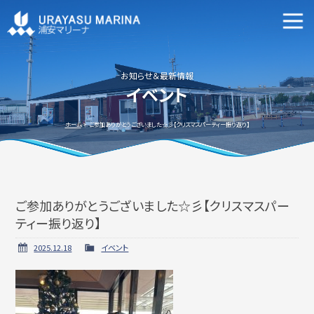
マリーナ施設案内
申込資格・艇の種類等
お知らせ＆最新情報
イベント
新艇・中古艇情報
ホーム
ご参加ありがとうございました☆彡【クリスマスパーティー振り返り】
ご参加ありがとうございました☆彡【クリスマスパー
ビジターバースご利用について
よくあるご質問
ティー振り返り】
2025.12.18
イベント
アクセス方法
会社概要