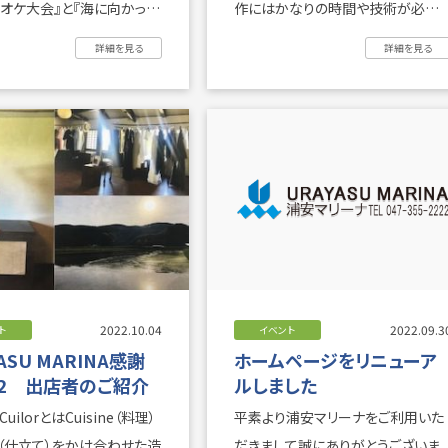
作にはかなりの時間や技術が必要。
では参加者大募 ...
今回は特別作品の販売をします。
詳細を見る
詳細を見る
（22. ...
2022.10.04
2022.09.3
ト
イベント
ASU MARINA感謝
ホームページをリニューア
22 出店者のご紹介
ルしました
】CuilorとはCuisine（料理）
平素より浦安マリーナをご利用いた
or（仕立て）をかけ合わせた造
だきまして誠にありがとうございま