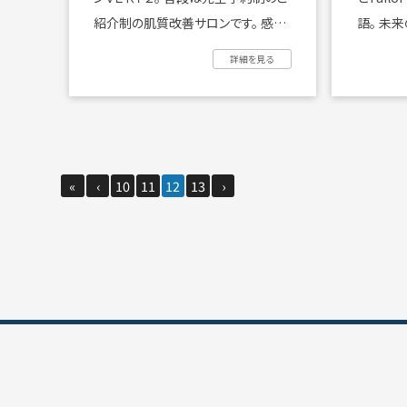
紹介制の肌質改善サロンです。 感謝
語。 未
祭出店特別企画 ...
クツには着 
詳細を見る
«
‹
10
11
12
13
›