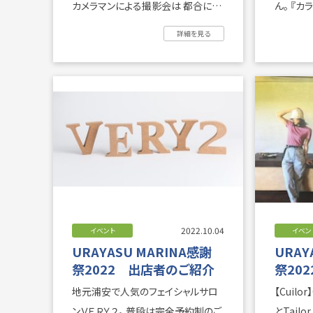
カメラマンによる撮影会は 都合によ
ん。 『カラオケ大会』と『海に向かって
り中止となりま ...
叫ぼう！』
詳細を見る
2022.10.04
イベント
イベン
URAYASU MARINA感謝
URAY
祭2022 出店者のご紹介
祭20
地元浦安で人気のフェイシャルサロ
【Cuilor
ンＶＥＲＹ２。 普段は完全予約制のご
とTail