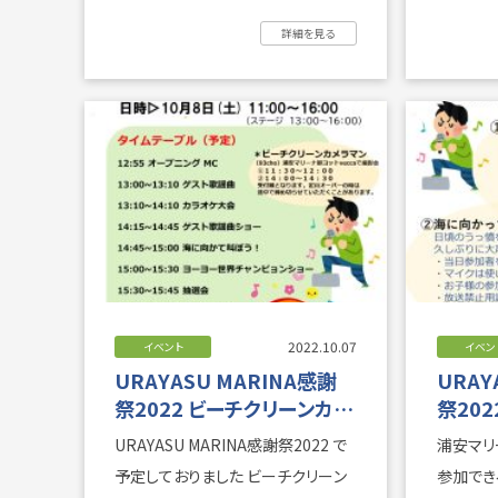
していまーーー ...
ンガーソング
詳細を見る
2022.10.07
イベント
イベン
URAYASU MARINA感謝
URAY
祭2022 ビーチクリーンカメ
祭20
ラマン撮影会中止のお知ら
URAYASU MARINA感謝祭2022 で
浦安マリ
せ
予定しておりました ビーチクリーン
参加でき