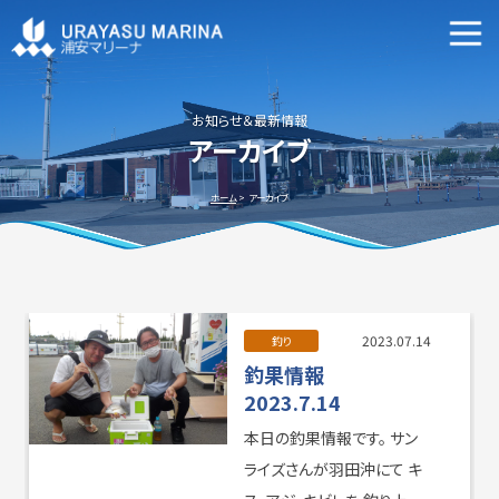
マリーナ施設案内
申込資格・艇の種類等
お知らせ＆最新情報
アーカイブ
新艇・中古艇情報
ホーム
アーカイブ
ビジターバースご利用について
よくあるご質問
2023.07.14
釣り
釣果情報
2023.7.14
本日の釣果情報です。 サン
アクセス方法
会社概要
ライズさんが羽田沖にて キ