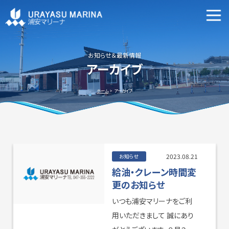
マリーナ施設案内
申込資格・艇の種類等
お知らせ＆最新情報
アーカイブ
新艇・中古艇情報
ホーム
アーカイブ
ビジターバースご利用について
よくあるご質問
2023.08.21
お知らせ
給油・クレーン時間変
更のお知らせ
いつも浦安マリーナをご利
アクセス方法
会社概要
用いただきまして 誠にあり