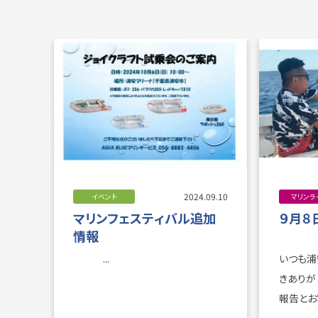
2024.09.10
イベント
マリンラ
マリンフェスティバル追加
９月８
情報
...
いつも浦
きありがとう
報告とお写