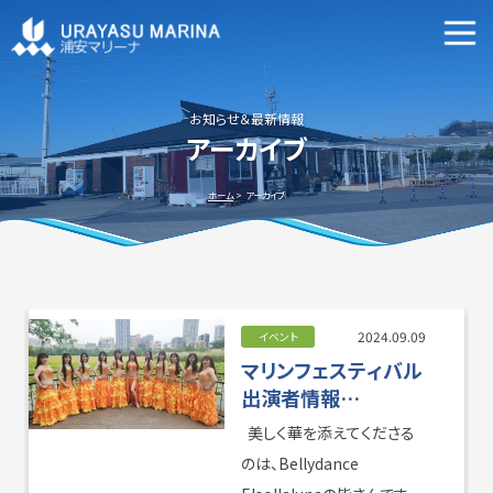
マリーナ施設案内
申込資格・艇の種類等
お知らせ＆最新情報
アーカイブ
新艇・中古艇情報
ホーム
アーカイブ
ビジターバースご利用について
よくあるご質問
2024.09.09
イベント
マリンフェスティバル
出演者情報
④Sayoko
美しく華を添えてくださる
Bellydance
アクセス方法
会社概要
のは、Bellydance
Elsollaluna