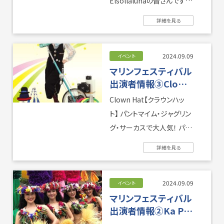
Elsollalunaの皆さんです。
都内近郊様々な大小イベン
詳細を見る
...
撮影・ロケハン
リンク
2024.09.09
イベント
マリンフェスティバル
出演者情報③Clown
お問い合わせ
個人情報保護方針
Hat
Clown Hat【クラウンハッ
ト】 パントマイム・ジャグリン
グ・サーカスで大人気！ パフ
ォーマンスグループくるくる
詳細を見る
シルクのリー ...
2024.09.09
イベント
マリンフェスティバル
出演者情報②Ka Pā
Hula O