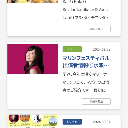
Ka Pā Hula O
Keʻalaokapīkake &
Keʻalaokapīkake & Vaea
Vaea Tahiti
Tahiti フラ・タヒチアンダン
ス『カ・パ・フラ・オ ...
詳細を見る
2024.09.09
イベント
マリンフェスティバル
出演者情報①水瀬あ
や子
早速、今年の浦安マリーナ
マリンフェスティバルの出演
者のご紹介です！ 最初にご
紹介いたしますのは浦安マ
詳細を見る
リーナイベント ...
2024.09.07
お知らせ