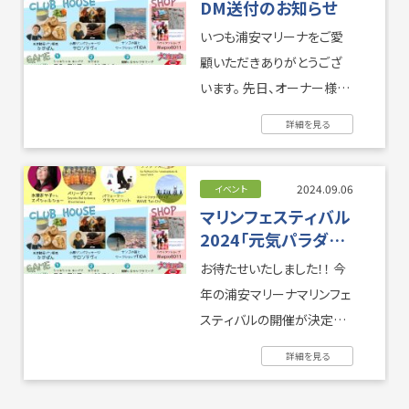
DM送付のお知らせ
いつも浦安マリーナをご愛
顧いただきありがとうござ
います。 先日、オーナー様へ
ＤＭ（ハガキ）を送付いたし
詳細を見る
ました。 お手元に届きました
ら ...
2024.09.06
イベント
マリンフェスティバル
2024「元気パラダイ
ス」開催決定！
お待たせいたしました！！ 今
年の浦安マリーナマリンフェ
スティバルの開催が決定し
ました
今回のテーマは
詳細を見る
「元気パラダイス」 楽し ...