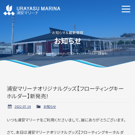
マリーナ施設案内
申込資格・艇の種類等
お知らせ＆最新情報
お知らせ
新艇・中古艇情報
ホーム
浦安マリーナオリジナルグッズ【フローティングキーホルダー】新発売！
浦安マリーナオリジナルグッズ【フローティングキー
ビジターバースご利用について
よくあるご質問
ホルダー】新発売！
2022.07.14
お知らせ
いつも浦安マリーナをご利用くださいまして、誠にありがとうございます。
アクセス方法
会社概要
さて、本日は浦安マリーナオリジナルグッズ【フローティングキーホルダ