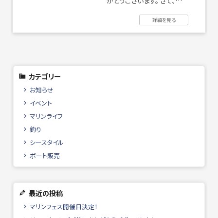
がとうございます。 さて、本
日は浦安マリーナオリジナ
詳細を見る
ルグッズ【フローティングキ
撮影・ロケハン
リンク
ーホル ...
カテゴリー
お問い合わせ
個人情報保護方針
お知らせ
イベント
マリンライフ
釣り
シースタイル
ボート販売
最近の投稿
マリンフェス開催日決定！