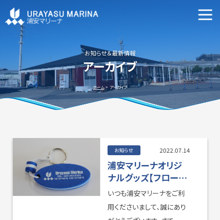
マリーナ施設案内
申込資格・艇の種類等
お知らせ＆最新情報
アーカイブ
新艇・中古艇情報
ホーム
アーカイブ
ビジターバースご利用について
よくあるご質問
2022.07.14
お知らせ
浦安マリーナオリジ
ナルグッズ【フローテ
ィングキーホルダー】
いつも浦安マリーナをご利
新発売！
アクセス方法
会社概要
用くださいまして、誠にあり